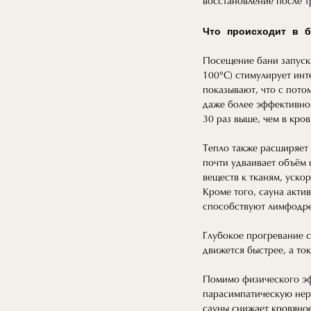
восстановление после т
Что происходит в б
Посещение бани запуска
100°C) стимулирует ин
показывают, что с пото
даже более эффективно,
30 раз выше, чем в кров
Тепло также расширяет 
почти удваивает объём 
веществ к тканям, уско
Кроме того, сауна акти
способствуют лимфодре
Глубокое прогревание с
движется быстрее, а то
Помимо физического эфф
парасимпатическую нерв
сауны снижает кровяное