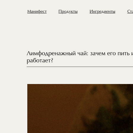
Манифест
Продукты
Ингредиенты
Ст
Лимфодренажный чай: зачем его пить и
работает?