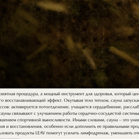
приятная процедура, а мощный инструмент для здоровья, который це
 его восстанавливающий эффект. Окутывая тело теплом, сауна запуска
ссов: активируется потоотделение, учащается сердцебиение, рассл
сауны связывают с улучшением работы сердечно-сосудистой систем
ышением спортивной выносливости. Иными словами, сауна – это уни
ния и восстановления, особенно если дополнить ее правильными прод
ьзовать продукты LEAV помогут усилить лимфодренаж, уменьшить от