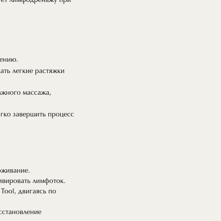
вует лимфодренажу при
лению.
ать легкие растяжки
ажного массажа,
ягко завершить процесс
оживание.
тивировать лимфоток.
Tool, двигаясь по
сстановление