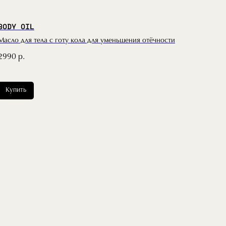
BODY OIL
Масло для тела с готу кола для уменьшения отёчности
2990
р.
Купить