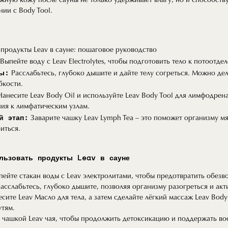
жную кожу после сауны не только удерживает влагу, но и способст
нии с Body Tool.
 продукты Leav в сауне: пошаговое руководство
Выпейте воду с Leav Electrolytes, чтобы подготовить тело к потоотде
ны:
Расслабьтесь, глубоко дышите и дайте телу согреться. Можно дел
бкости.
анесите Leav Body Oil и используйте Leav Body Tool для лимфодрен
ия к лимфатическим узлам.
й этап:
Заварите чашку Leav Lymph Tea – это поможет организму м
иться.
льзовать продукты Leav в сауне
пейте стакан воды с Leav электролитами, чтобы предотвратить обезв
расслабьтесь, глубоко дышите, позволяя организму разогреться и ак
сите Leav Масло для тела, а затем сделайте лёгкий массаж Leav Body 
тям.
 чашкой Leav чая, чтобы продолжить детоксикацию и поддержать во