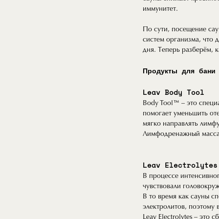
иммунитет.
По сути, посещение сау
систем организма, что 
дня. Теперь разберём, 
Продукты для бани
Leav Body Tool
Body Tool™ – это спец
помогает уменьшить от
мягко направлять лимфу
Лимфодренажный массаж
Leav Electrolytes
В процессе интенсивног
чувствовали головокруж
В то время как сауны с
электролитов, поэтому в
Leav Electrolytes – эт