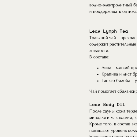
водно-электролитный ба
и поддерживать оптима
Leav Lymph Tea
Травяной чай – прекрас
содержит растительны
жидкости.
В составе:
Липа – мягкий п
Крапива и лист б
Гинкго билоба – 
Чай помогает сбалансир
Leav Body Oil
После сауны кожа теряе
миндаля и макадамии, к
Кроме того, в состав в
повышают уровень колл