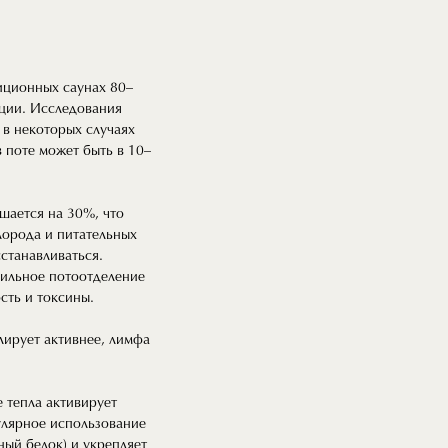
иционных саунах 80–
ации. Исследования
 в некоторых случаях
 поте может быть в 10–
шается на 30%, что
лорода и питательных
станавливаться.
бильное потоотделение
ть и токсины.
лирует активнее, лимфа
 тепла активирует
улярное использование
ный белок) и укрепляет