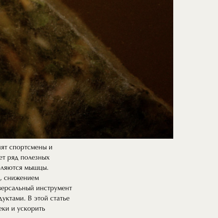
нят спортсмены и
ет ряд полезных
абляются мышцы.
ы, снижением
версальный инструмент
уктами. В этой статье
еки и ускорить