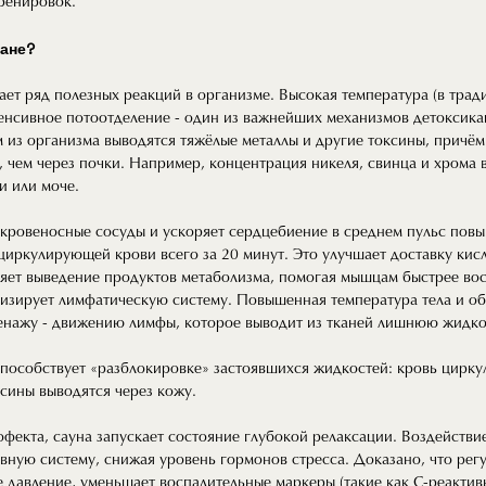
ренировок.
ане?
ет ряд полезных реакций в организме. Высокая температура (в трад
тенсивное потоотделение - один из важнейших механизмов детоксик
м из организма выводятся тяжёлые металлы и другие токсины, причём
 чем через почки. Например, концентрация никеля, свинца и хрома в
и или моче.
кровеносные сосуды и ускоряет сердцебиение в среднем пульс повы
циркулирующей крови всего за 20 минут. Это улучшает доставку кис
ряет выведение продуктов метаболизма, помогая мышцам быстрее вос
визирует лимфатическую систему. Повышенная температура тела и о
нажу - движению лимфы, которое выводит из тканей лишнюю жидкос
пособствует «разблокировке» застоявшихся жидкостей: кровь цирку
ксины выводятся через кожу.
екта, сауна запускает состояние глубокой релаксации. Воздействие
ную систему, снижая уровень гормонов стресса. Доказано, что рег
 давление, уменьшает воспалительные маркеры (такие как C-реактив