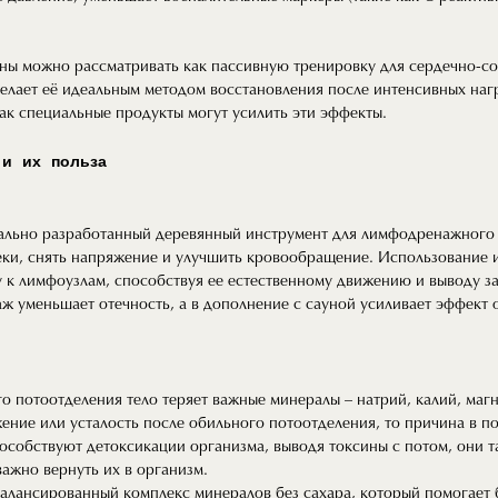
ны можно рассматривать как пассивную тренировку для сердечно-со
делает её идеальным методом восстановления после интенсивных на
как специальные продукты могут усилить эти эффекты.
 и их польза
иально разработанный деревянный инструмент для лимфодренажного
еки, снять напряжение и улучшить кровообращение. Использование 
 к лимфоузлам, способствуя ее естественному движению и выводу з
 уменьшает отечность, а в дополнение с сауной усиливает эффект 
о потоотделения тело теряет важные минералы – натрий, калий, магн
ение или усталость после обильного потоотделения, то причина в по
пособствуют детоксикации организма, выводя токсины с потом, они 
ажно вернуть их в организм.​
о сбалансированный комплекс минералов без сахара, который помогает