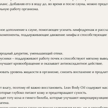
ланс. Добавляя его в воду до, во время и после сауны, можно пред
льную работу организма.
ное дополнение к сауне, помогающее усилить лимфодренаж и рассла
е компоненты, поддерживающие движение лимфы и способствующие
риродный диуретик, уменьшающий отеки.
русники – поддерживают работу почек и способствуют мягкому выво
улучшает кровообращение и оказывает антиоксидантное действие.
овать уровень жидкости в организме, снизить воспаление и продлит
т влагу, поэтому её важно восстановить. Leav Body Oil содержит ма
оторые глубоко питают кожу и предотвращают сухость.
ходят готу кола и гинкго билоба, которые улучшают микроциркуляци
агена.